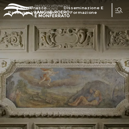
Il Sito Unesco
Disseminazione E
Paesaggi Vitivinicoli
Formazione