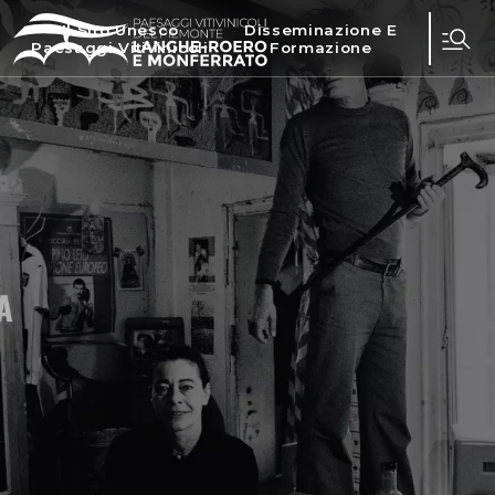
Il Sito Unesco
Disseminazione E
Paesaggi Vitivinicoli
Formazione