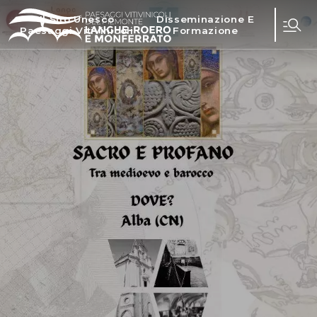
Il Sito Unesco
Disseminazione E
Paesaggi Vitivinicoli
Formazione