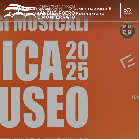
Il Sito Unesco
Disseminazione E
Paesaggi Vitivinicoli
Formazione