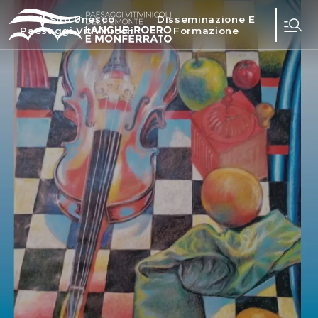
Il Sito Unesco
Disseminazione E
Paesaggi Vitivinicoli
Formazione