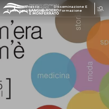
Il Sito Unesco
Disseminazione E
Paesaggi Vitivinicoli
Formazione