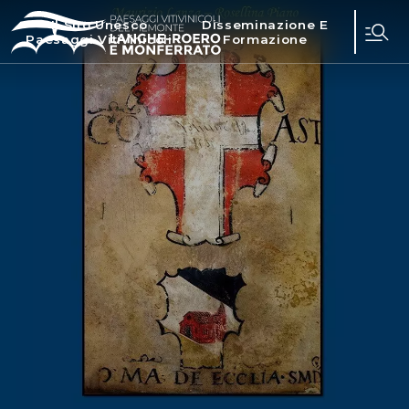
Il Sito Unesco
Disseminazione E
Paesaggi Vitivinicoli
Formazione