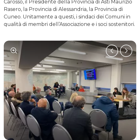
Carosso, il Presidente della Provincia di Asti Maurizio
Rasero, la Provincia di Alessandria, la Provincia di
Cuneo. Unitamente a questi, i sindaci dei Comuni in
qualità di membri dell’Associazione e i soci sostenitori.
1
/
2