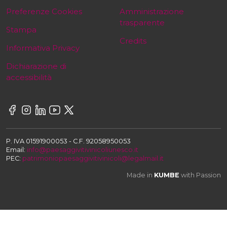
Preferenze Cookies
Amministrazione
trasparente
Stampa
Credits
Informativa Privacy
Dichiarazione di
accessibilità
P. IVA 01591900053 - C.F. 92058950053
Email:
info@paesaggivitivinicoliunesco.it
PEC:
patrimoniopaesaggivitivinicoli@legalmail.it
Made in
KUMBE
with Passion