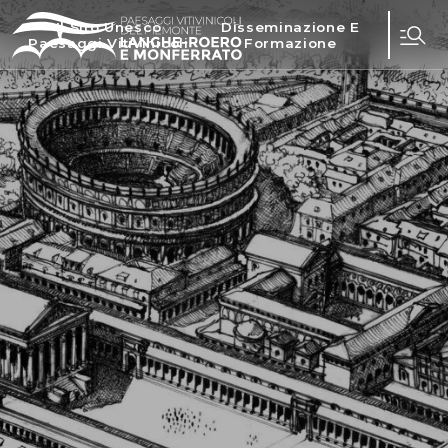
Il Sito Unesco
Disseminazione E
Paesaggi Vitivinicoli
Formazione