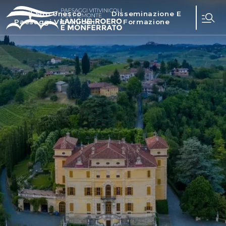
Il Sito Unesco
Disseminazione E
Paesaggi Vitivinicoli
Formazione