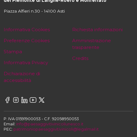
del Piemonte di Langhe-Roero e Monferrato
Piazza Alfieri n.30 - 14100 Asti
Informativa Cookies
Richiesta informazioni
Preferenze Cookies
Amministrazione
trasparente
Stampa
Credits
Informativa Privacy
Dichiarazione di
accessibilità
P. IVA 01591900053 - C.F. 92058950053
Email:
info@paesaggivitivinicoliunesco.it
PEC:
patrimoniopaesaggivitivinicoli@legalmail.it