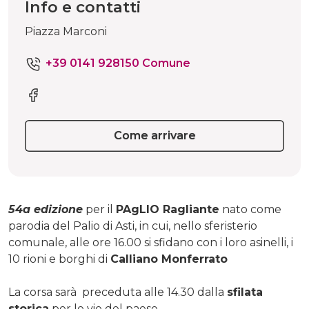
Info e contatti
Piazza Marconi
+39 0141 928150 Comune
Come arrivare
54a edizione
per il
PAgLIO Ragliante
nato come
parodia del Palio di Asti, in cui, nello sferisterio
comunale, alle ore 16.00 si sfidano con i loro asinelli, i
10 rioni e borghi di
Calliano Monferrato
La corsa sarà preceduta alle 14.30 dalla
sfilata
storica
per le vie del paese .