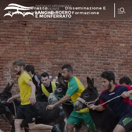
Il Sito Unesco
Disseminazione E
Paesaggi Vitivinicoli
Formazione