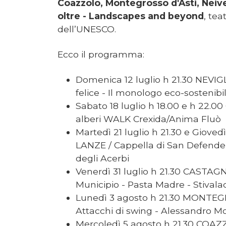
Coazzolo, Montegrosso d'Asti, Neiv
oltre - Landscapes and beyond
, tea
dell’UNESCO.
Ecco il programma:
Domenica 12 luglio h 21.30 NEVIGL
felice - Il monologo eco-sostenibi
Sabato 18 luglio h 18.00 e h 22.00
alberi WALK Crexida/Anima Fluò
Martedì 21 luglio h 21.30 e Giov
LANZE / Cappella di San Defenden
degli Acerbi
Venerdì 31 luglio h 21.30 CASTA
Municipio - Pasta Madre - Stivala
Lunedì 3 agosto h 21.30 MONTEGR
Attacchi di swing - Alessandro M
Mercoledì 5 agosto h 21.30 COAZZ