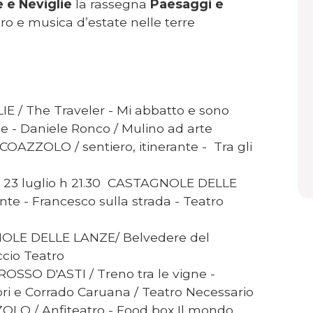
e e Neviglie
la rassegna
Paesaggi e
tro e musica d’estate nelle terre
IE / The Traveler - Mi abbatto e sono
le - Daniele Ronco / Mulino ad arte
 COAZZOLO / sentiero, itinerante - Tra gli
edì 23 luglio h 21.30 CASTAGNOLE DELLE
te - Francesco sulla strada - Teatro
GNOLE DELLE LANZE/ Belvedere del
ccio Teatro
OSSO D'ASTI / Treno tra le vigne -
ori e Corrado Caruana / Teatro Necessario
OLO / Anfiteatro - Food box Il mondo