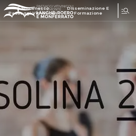
Il Sito Unesco
Disseminazione E
Paesaggi Vitivinicoli
Formazione