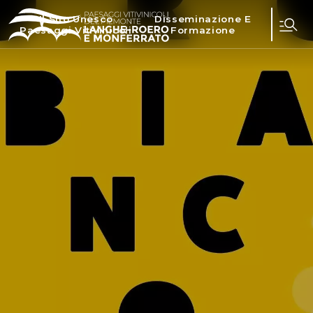
Il Sito Unesco
Disseminazione E
Paesaggi Vitivinicoli
Formazione