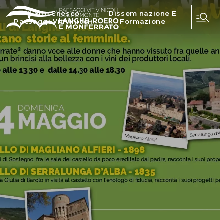
Il Sito Unesco
Disseminazione E
Paesaggi Vitivinicoli
Formazione