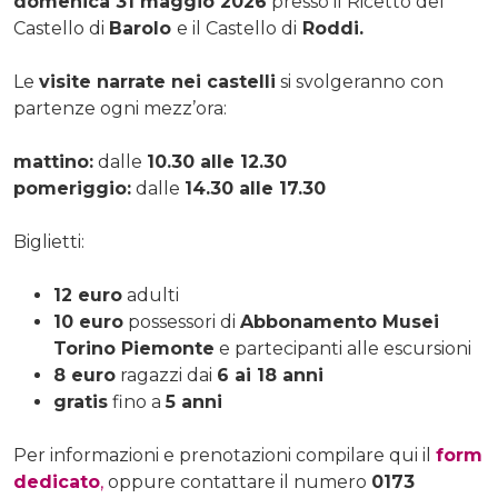
domenica 31 maggio 2026
presso il Ricetto del
Castello di
Barolo
e il Castello di
Roddi.
Le
visite narrate nei castelli
si svolgeranno con
partenze ogni mezz’ora:
mattino:
dalle
10.30 alle 12.30
pomeriggio:
dalle
14.30 alle 17.30
Biglietti:
12 euro
adulti
10 euro
possessori di
Abbonamento Musei
Torino Piemonte
e partecipanti alle escursioni
8 euro
ragazzi dai
6 ai 18 anni
gratis
fino a
5 anni
Per informazioni e prenotazioni compilare qui il
form
dedicato
,
oppure contattare il numero
0173