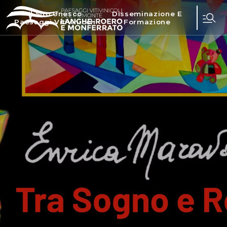
Il Sito Unesco
Disseminazione E
Paesaggi Vitivinicoli
Formazione