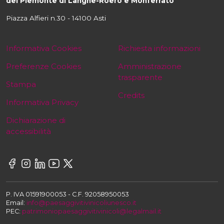
del Piemonte di Langhe-Roero e Monferrato
Piazza Alfieri n.30 - 14100 Asti
Informativa Cookies
Richiesta informazioni
Preferenze Cookies
Amministrazione
trasparente
Stampa
Credits
Informativa Privacy
Dichiarazione di
accessibilità
P. IVA 01591900053 - C.F. 92058950053
Email:
info@paesaggivitivinicoliunesco.it
PEC:
patrimoniopaesaggivitivinicoli@legalmail.it