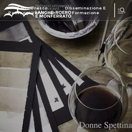
Il Sito Unesco
Disseminazione E
Paesaggi Vitivinicoli
Formazione