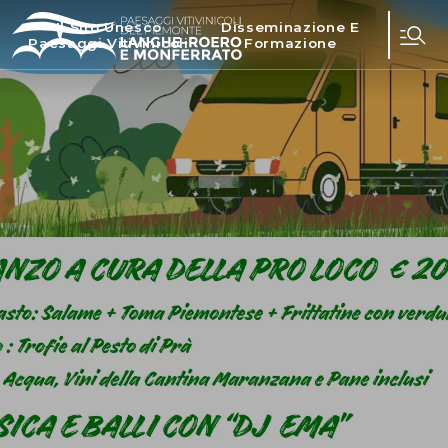
Il Sito Unesco
Disseminazione E
Paesaggi Vitivinicoli
Formazione