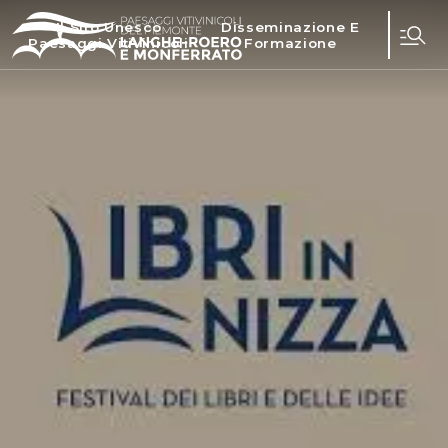
Il Sito Unesco
Disseminazione E
Paesaggi Vitivinicoli
Formazione