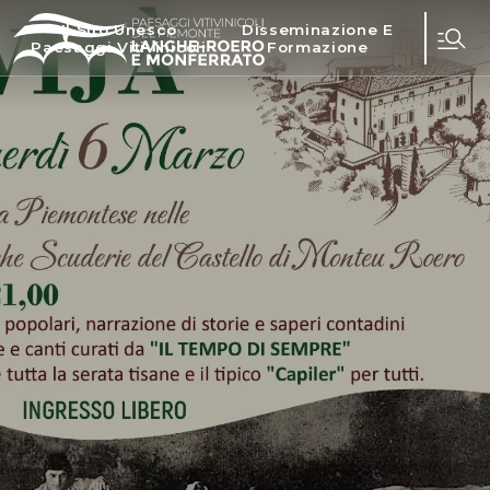
Il Sito Unesco
Disseminazione E
Paesaggi Vitivinicoli
Formazione