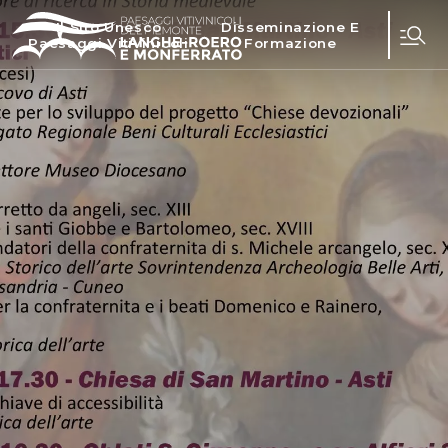
Il Sito Unesco
Disseminazione E
Paesaggi Vitivinicoli
Formazione