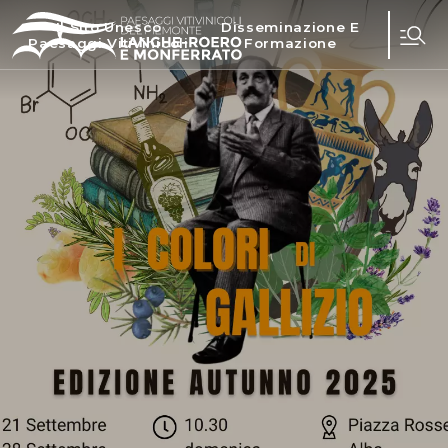
Il Sito Unesco
Disseminazione E
Paesaggi Vitivinicoli
Formazione