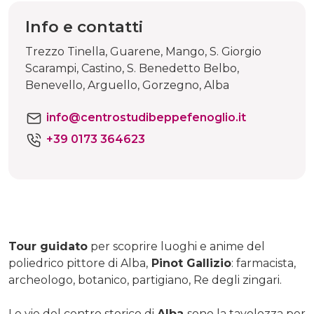
Info e contatti
Trezzo Tinella, Guarene, Mango, S. Giorgio
Scarampi, Castino, S. Benedetto Belbo,
Benevello, Arguello, Gorzegno, Alba
info@centrostudibeppefenoglio.it
+39 0173 364623
Tour guidato
per scoprire luoghi e anime del
poliedrico pittore di Alba,
Pinot Gallizio
: farmacista,
archeologo, botanico, partigiano, Re degli zingari.
Le vie del centro storico di
Alba
sono la tavolozza per