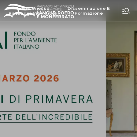
Il Sito Unesco
Disseminazione E
Paesaggi Vitivinicoli
Formazione