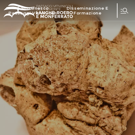
Il Sito Unesco
Disseminazione E
Paesaggi Vitivinicoli
Formazione