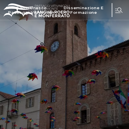
Il Sito Unesco
Disseminazione E
Paesaggi Vitivinicoli
Formazione