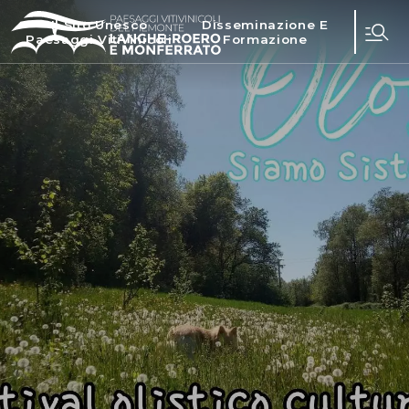
Il Sito Unesco
Disseminazione E
Paesaggi Vitivinicoli
Formazione