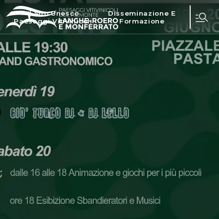
Il Sito Unesco
Disseminazione E
Paesaggi Vitivinicoli
Formazione