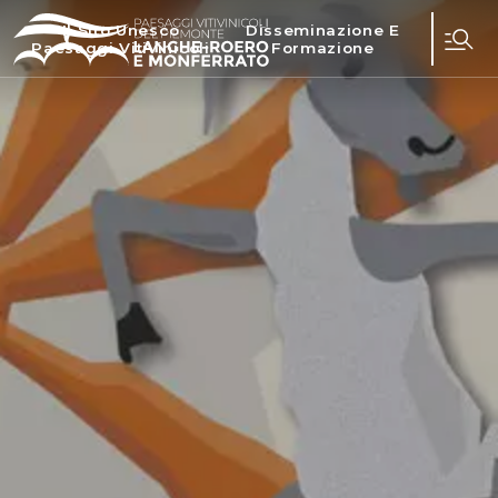
Il Sito Unesco
Disseminazione E
Paesaggi Vitivinicoli
Formazione