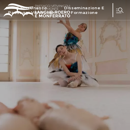
Il Sito Unesco
Disseminazione E
Paesaggi Vitivinicoli
Formazione