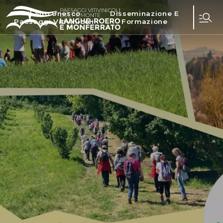
Il Sito Unesco
Disseminazione E
Paesaggi Vitivinicoli
Formazione