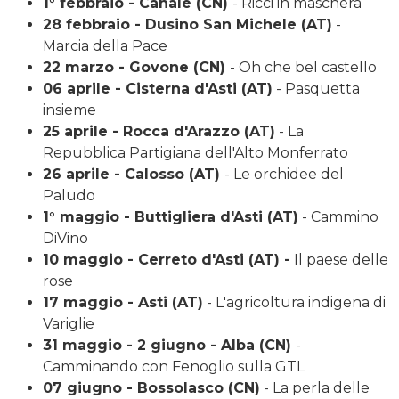
1° febbraio - Canale (CN)
- Ricci in maschera
28 febbraio - Dusino San Michele (AT)
-
Marcia della Pace
22 marzo - Govone (CN)
- Oh che bel castello
06 aprile - Cisterna d'Asti (AT)
- Pasquetta
insieme
25 aprile - Rocca d'Arazzo (AT)
- La
Repubblica Partigiana dell'Alto Monferrato
26 aprile - Calosso (AT)
- Le orchidee del
Paludo
1° maggio - Buttigliera d'Asti (AT)
- Cammino
DiVino
10 maggio - Cerreto d'Asti (AT) -
Il paese delle
rose
17 maggio - Asti (AT)
- L'agricoltura indigena di
Variglie
31 maggio - 2 giugno - Alba (CN)
-
Camminando con Fenoglio sulla GTL
07 giugno - Bossolasco (CN)
- La perla delle