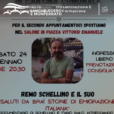
Il Sito Unesco
Disseminazione E
Paesaggi Vitivinicoli
Formazione