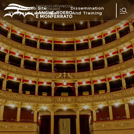
Unesco Site
Dissemination
Vineyard Landscape
And Training