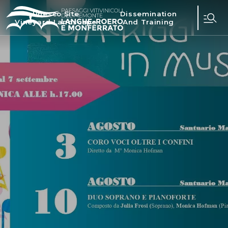
Unesco Site
Dissemination
Vineyard Landscape
And Training